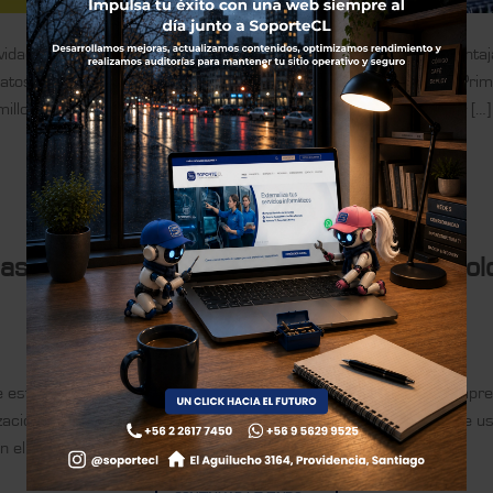
tividad y una mentalidad tecnológica abierta, son algunas de las venta
tos, donde el «cloud computing» es la tecnología protagonista. Prim
llones en su data center y ahora es Amazon que, de decidir por […]
CONTINUAR LEYENDO
→
as las empresas son empresas de tecnol
e estén incrustadas, al final, la transformación está orillando a emp
izaciones, los datos. Forbes, Mayo 14 de 2018 ,Las empresas que us
n el acelerado entorno empresarial de hoy, en el que todas […]